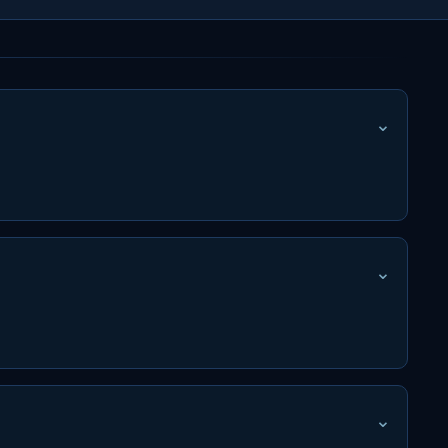
⌄
⌄
⌄