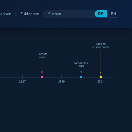
lappen
Zuklappen
DE
EN
Sünden
unserer Väter
Tiamats
Zorn
Leviathans
Sturz
8
9
N
2387
2389
2391