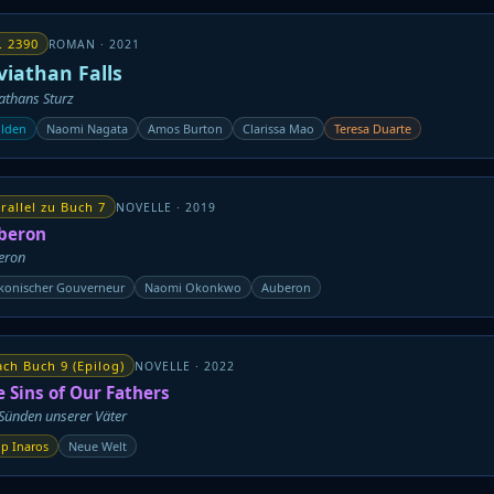
. 2390
ROMAN · 2021
viathan Falls
athans Sturz
lden
Naomi Nagata
Amos Burton
Clarissa Mao
Teresa Duarte
rallel zu Buch 7
NOVELLE · 2019
beron
eron
konischer Gouverneur
Naomi Okonkwo
Auberon
ch Buch 9 (Epilog)
NOVELLE · 2022
e Sins of Our Fathers
Sünden unserer Väter
lip Inaros
Neue Welt