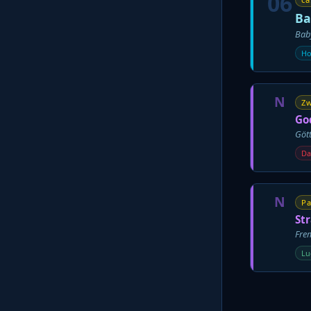
06
Ba
Bab
Ho
N
Zw
Go
Gött
Da
N
Pa
St
Fre
Lu