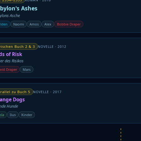
bylon's Ashes
ylons Asche
lden
Naomi
Amos
Alex
Bobbie Draper
ischen Buch 2 & 3
NOVELLE · 2012
ds of Risk
er des Risikos
vid Draper
Mars
rallel zu Buch 5
NOVELLE · 2017
range Dogs
mde Hunde
cía
Ilus
Kinder