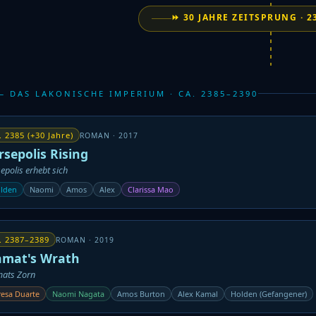
⏩ 30 JAHRE ZEITSPRUNG · 2
 — DAS LAKONISCHE IMPERIUM · CA. 2385–2390
. 2385 (+30 Jahre)
ROMAN · 2017
rsepolis Rising
epolis erhebt sich
lden
Naomi
Amos
Alex
Clarissa Mao
. 2387–2389
ROMAN · 2019
amat's Wrath
mats Zorn
resa Duarte
Naomi Nagata
Amos Burton
Alex Kamal
Holden (Gefangener)