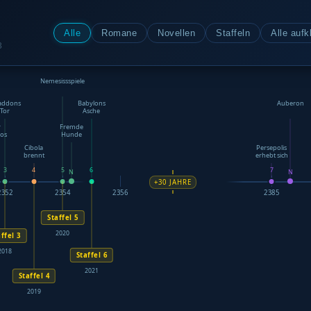
Alle
Romane
Novellen
Staffeln
Alle aufk
3
Nemesissspiele
addons
Babylons
Auberon
Tor
Asche
r
Fremde
kos
Hunde
Cibola
Persepolis
brennt
erhebt sich
3
4
5
6
7
N
N
+30 JAHRE
2352
2354
2356
2385
Staffel 5
2020
ffel 3
2018
Staffel 6
2021
Staffel 4
2019