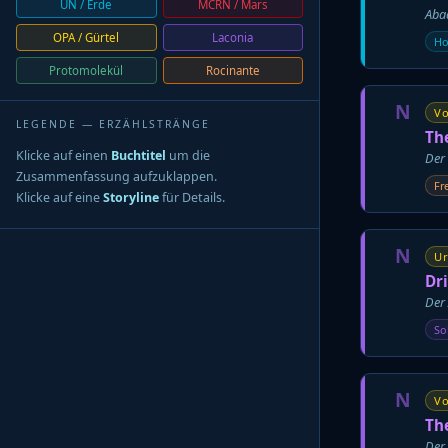
UN / Erde
MCRN / Mars
Aba
OPA / Gürtel
Laconia
Ho
Protomolekül
Rocinante
N
Vo
LEGENDE — ERZÄHLSTRÄNGE
Th
Klicke auf einen
Buchtitel
um die
Der 
Zusammenfassung aufzuklappen.
Fr
Klicke auf eine
Storyline
für Details.
N
Ur
Dr
Der 
So
N
Vo
Th
Der