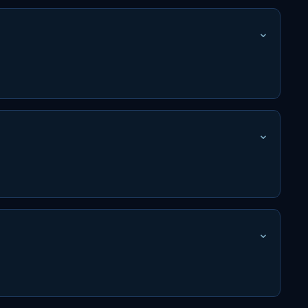
⌄
⌄
⌄