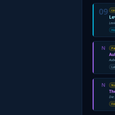
09
ca
Le
Levi
Ho
N
Pa
Au
Aub
La
N
Na
Th
Die 
Fi