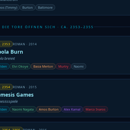
os (Timmy)
Burton
Baltimore
 DIE TORE ÖFFNEN SICH · CA. 2353–2355
. 2353
ROMAN · 2014
bola Burn
la brennt
lden
Elvi Okoye
Basia Merton
Murtry
Naomi
. 2354
ROMAN · 2015
mesis Games
esissspiele
lden
Naomi Nagata
Amos Burton
Alex Kamal
Marco Inaros
. 2354–2355
ROMAN · 2016