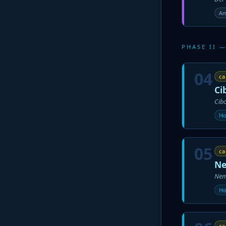
Am
PHASE II —
04
ca
Ci
Cibo
Ho
05
ca
Ne
Nem
Ho
ca