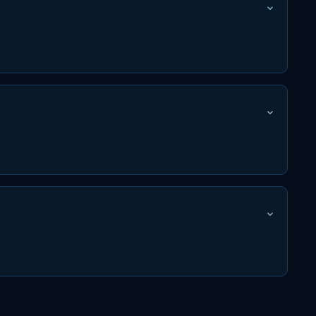
⌄
⌄
⌄