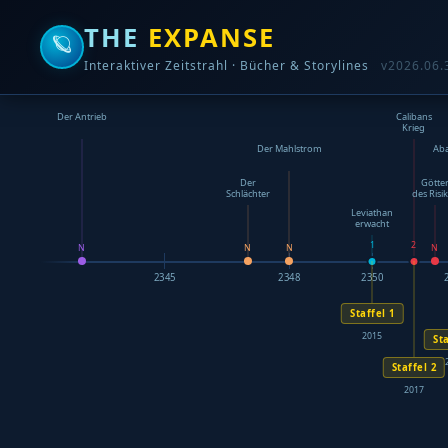
THE
EXPANSE
🪐
Interaktiver Zeitstrahl · Bücher & Storylines
v2026.06.
Der Antrieb
Calibans
Krieg
Der Mahlstrom
Ab
Der
Götte
Schlächter
des Risi
Leviathan
erwacht
1
2
N
N
N
N
2345
2348
2350
Staffel 1
2015
Sta
Staffel 2
2017