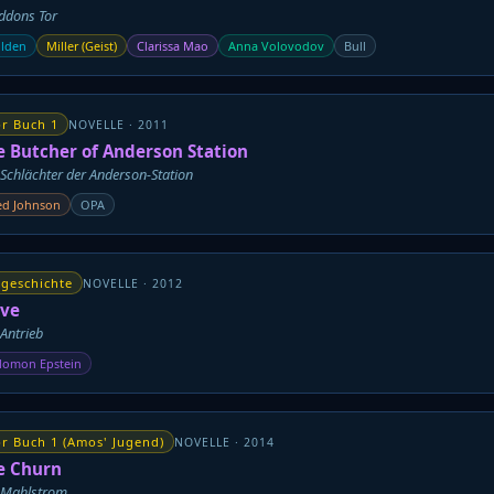
ddons Tor
lden
Miller (Geist)
Clarissa Mao
Anna Volovodov
Bull
r Buch 1
NOVELLE · 2011
e Butcher of Anderson Station
Schlächter der Anderson-Station
ed Johnson
OPA
geschichte
NOVELLE · 2012
ive
Antrieb
lomon Epstein
r Buch 1 (Amos' Jugend)
NOVELLE · 2014
e Churn
 Mahlstrom