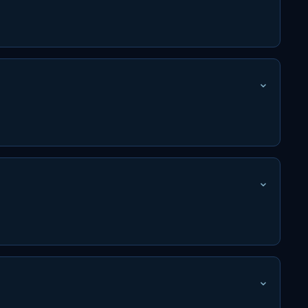
⌄
⌄
⌄