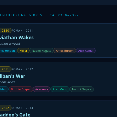
 ENTDECKUNG & KRISE · CA. 2350–2352
. 2350
ROMAN · 2011
viathan Wakes
iathan erwacht
mes Holden
Miller
Naomi Nagata
Amos Burton
Alex Kamal
. 2351
ROMAN · 2012
liban's War
bans Krieg
lden
Bobbie Draper
Avasarala
Prax Meng
Naomi Nagata
. 2352
ROMAN · 2013
addon's Gate