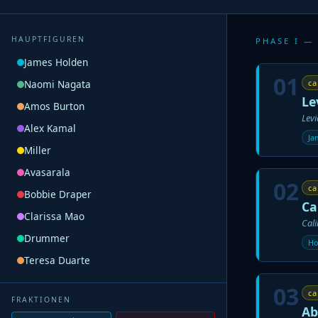
HAUPTFIGUREN
PHASE I —
James Holden
01
Naomi Nagata
ca
Le
Amos Burton
Lev
Alex Kamal
Ja
Miller
Avasarala
02
ca
Bobbie Draper
Ca
Clarissa Mao
Cali
Drummer
Ho
Teresa Duarte
03
ca
FRAKTIONEN
Ab