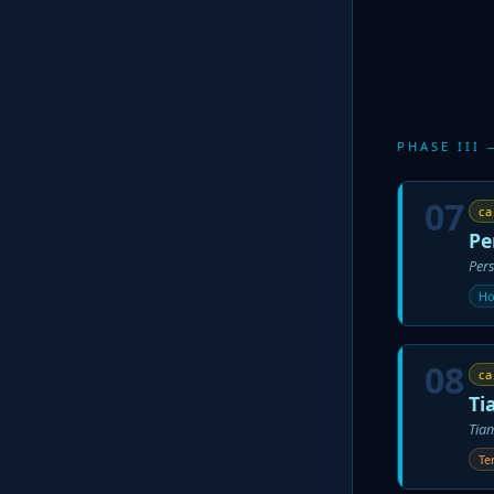
PHASE III
07
ca
Pe
Pers
Ho
08
ca
Ti
Tia
Te