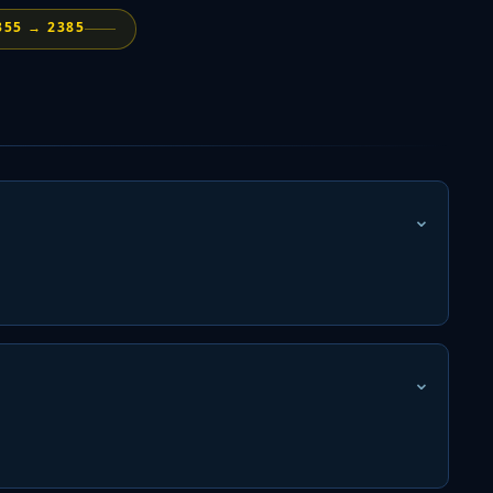
355 → 2385
⌄
⌄